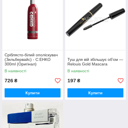
Сріблясто-білий ополіскувач
(Зильбервайс) - C:EHKO
Туш для вій збільшує об'єм —
300ml (Оригінал)
Relouis Gold Mascara
В наявності
В наявності
726
197
₴
₴
Купити
Купити