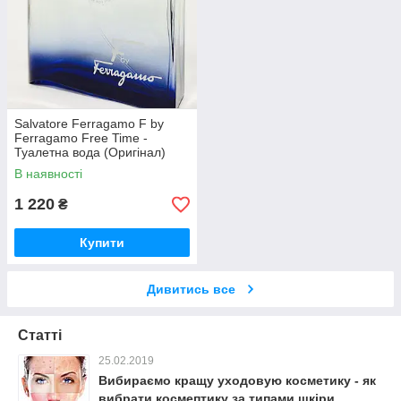
Salvatore Ferragamo F by
Ferragamo Free Time -
Туалетна вода (Оригінал)
100ml (тестер)
В наявності
1 220
₴
Купити
Дивитись все
Статті
25.02.2019
Вибираємо кращу уходовую косметику - як
вибрати космептику за типами шкіри