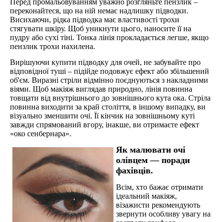
Перед промальовуванням уважно розгляньте пензлик –
переконайтеся, що на ній немає надлишку підводки.
Висихаючи, рідка підводка має властивості трохи
стягувати шкіру. Щоб уникнути цього, наносите її на
пудру або сухі тіні. Тонка лінія прокладається легше, якщо
пензлик трохи нахилена.
Вирішуючи купити підводку для очей, не забувайте про
відповідної туші – підійде подовжує ефект або збільшений
об'єм. Виразні стріли відмінно поєднуються з накладними
віями. Щоб макіяж виглядав природно, лінія повинна
товщати від внутрішнього до зовнішнього кута ока. Стріла
повинна виходити за край століття, в іншому випадку, ви
візуально зменшити очі. Її кінчик на зовнішньому куті
завжди спрямований вгору, інакше, ви отримаєте ефект
«око сенбернара».
Як малювати очі
олівцем ― поради
фахівців.
Всім, хто бажає отримати
ідеальний макіяж,
візажисти рекомендують
звернути особливу увагу на