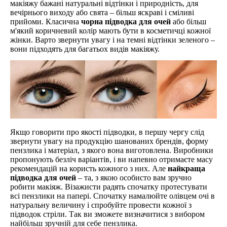
макіяжу бажані натуральні відтінки і природність, для
вечірнього виходу або свята – більш яскраві і сміливі
прийоми. Класична
чорна підводка для очей
або більш
м'який коричневий колір мають бути в косметичці кожної
жінки. Варто звернути увагу і на темні відтінки зеленого –
вони підходять для багатьох видів макіяжу.
Якщо говорити про якості підводки, в першу чергу слід
звернути увагу на продукцію шанованих брендів, форму
пензлика і матеріал, з якого вона виготовлена. Виробники
пропонують безліч варіантів, і ви напевно отримаєте масу
рекомендацій на користь кожного з них. Але
найкраща
підводка для очей
– та, з якою особисто вам зручно
робити макіяж. Візажисти радять спочатку протестувати
всі пензлики на папері. Спочатку намалюйте олівцем очі в
натуральну величину і спробуйте провести кожної з
підводок стріли. Так ви зможете визначитися з вибором
найбільш зручній для себе пензлика.