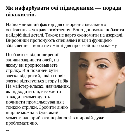
Як нафарбувати очі підведенням ― поради
візажистів.
Найважливіший фактор для створення ідеального
освітлення – яскраве освітлення. Воно допоможе побачити
найдрібніші деталі. Також не варто економити на дзеркалі.
Виробники пропонують спеціальні види з функцією
збільшення – вони незамінні для професійного макіяжу.
Позбавтеся від поширеної
звички закривати очей, на
якому ви прорисовываете
стрілку. Він повинен бути
злегка відкритий, шкіра повік
злегка відтягується вгору і вбік.
На майстер-класах, навчальних,
як підводити очі, візажисти
завжди рекомендують
починати промальовування з
тонкою стрілки. Зробити лінію
ширше можна в будь-який
момент, але прибрати нерівності в широкій дуже
проблематично.