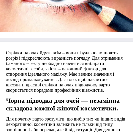
Стрілки на очах йдуть всім – вони візуально змінюють
розріз і підкреслюють виразність погляду. Для отримання
бажаного ефекту необхідно навчитися вибирати
косметичні засоби, якість – важливий фактор для
створення ідеального макіяжу. Має велике значення і
досвід промальовування. Для того, щоб навчитися
креслити красиві стрілки на очах підводкою
,
варто
скористатися порадами професійних візажистів.
Чорна підводка для очей ― незамінна
складова кожної жіночої косметички.
Для початку варто зрозуміти, що вибір тих чи інших видів
декоративної косметики залежить не тільки від типу
зовнішності або переваг, але й від ситуації. Для денного