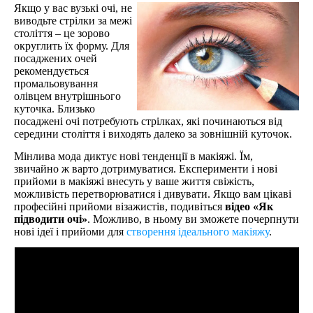
Якщо у вас вузькі очі, не
виводьте стрілки за межі
століття – це зорово
округлить їх форму. Для
посаджених очей
рекомендується
промальовування
олівцем внутрішнього
куточка. Близько
посаджені очі потребують стрілках, які починаються від
середини століття і виходять далеко за зовнішній куточок.
Мінлива мода диктує нові тенденції в макіяжі. Їм,
звичайно ж варто дотримуватися. Експерименти і нові
прийоми в макіяжі внесуть у ваше життя свіжість,
можливість перетворюватися і дивувати. Якщо вам цікаві
професійні прийоми візажистів, подивіться
відео «Як
підводити очі»
. Можливо, в ньому ви зможете почерпнути
нові ідеї і прийоми для
створення ідеального макіяжу
.