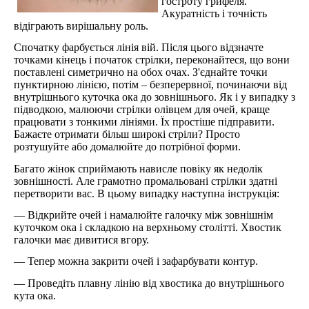
гостроту грифеля.
Акуратність і точність
відіграють вирішальну роль.
Спочатку фарбується лінія вій. Після цього відзначте
точками кінець і початок стрілки, переконайтеся, що вони
поставлені симетрично на обох очах. З'єднайте точки
пунктирною лінією, потім – безперервної, починаючи від
внутрішнього куточка ока до зовнішнього. Як і у випадку з
підводкою, малюючи стрілки олівцем для очей, краще
працювати з тонкими лініями. Їх простіше підправити.
Бажаєте отримати більш широкі стріли? Просто
розтушуйте або домалюйте до потрібної форми.
Багато жінок сприймають нависле повіку як недолік
зовнішності. Але грамотно промальовані стрілки здатні
перетворити вас. В цьому випадку наступна інструкція:
― Відкрийте очей і намалюйте галочку між зовнішнім
куточком ока і складкою на верхньому столітті. Хвостик
галочки має дивитися вгору.
― Тепер можна закрити очей і зафарбувати контур.
― Проведіть плавну лінію від хвостика до внутрішнього
кута ока.