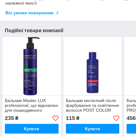
належної якості
Всі умови повернення
Подібні товари компанії
Бальзам Master LUX
Бальзам кислотний після
Баль
professional, що відновлює
фарбування та освітлення
prof
для пошкодженого
волосся POST COLOR
PRO
волосся (REPAIR) 250 мл
Master LUX 100 мл
фарб
235
115
456
₴
₴
(оригінал)
(оригінал)
захи
(ори
Купити
Купити