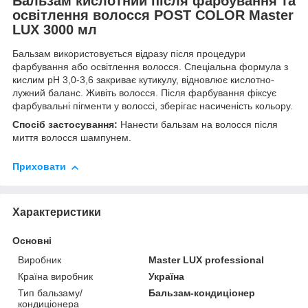
Бальзам кислотний після фарбування та
освітлення волосся POST COLOR Master
LUX 3000 мл
Бальзам використовується відразу після процедури
фарбування або освітлення волосся. Спеціальна формула з
кислим pH 3,0-3,6 закриває кутикулу, відновлює кислотно-
лужний баланс. Живіть волосся. Після фарбування фіксує
фарбувальні пігменти у волоссі, зберігає насиченість кольору.
Спосіб застосування:
Нанести бальзам на волосся після
миття волосся шампунем.
Приховати
Характеристики
Основні
Виробник
Master LUX professional
Країна виробник
Україна
Тип бальзаму/
Бальзам-кондиціонер
кондиціонера