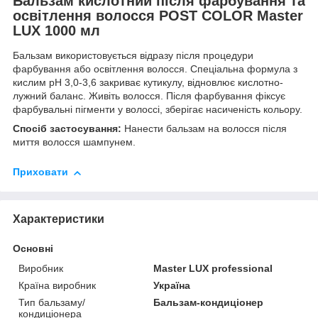
Бальзам кислотний після фарбування та
освітлення волосся POST COLOR Master
LUX 1000 мл
Бальзам використовується відразу після процедури
фарбування або освітлення волосся. Спеціальна формула з
кислим pH 3,0-3,6 закриває кутикулу, відновлює кислотно-
лужний баланс. Живіть волосся. Після фарбування фіксує
фарбувальні пігменти у волоссі, зберігає насиченість кольору.
Спосіб застосування:
Нанести бальзам на волосся після
миття волосся шампунем.
Приховати
Характеристики
Основні
Виробник
Master LUX professional
Країна виробник
Україна
Тип бальзаму/
Бальзам-кондиціонер
кондиціонера