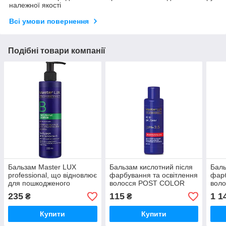
належної якості
Всі умови повернення
Подібні товари компанії
Бальзам Master LUX
Бальзам кислотний після
Баль
professional, що відновлює
фарбування та освітлення
фарб
для пошкодженого
волосся POST COLOR
вол
волосся (REPAIR) 250 мл
Master LUX 100 мл
Mast
235
115
1 1
₴
₴
(оригінал)
(оригінал)
(ори
Купити
Купити