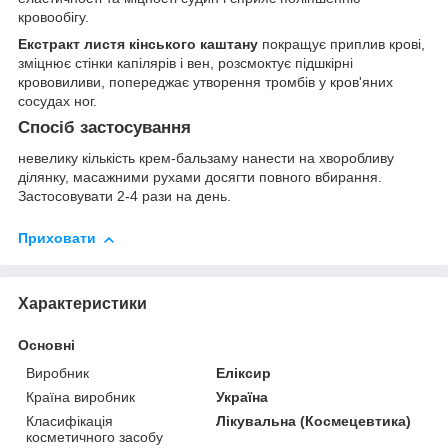
кровообігу.
Екстракт листя кінського каштану
покращує приплив крові,
зміцнює стінки капілярів і вен, розсмоктує підшкірні
крововиливи, попереджає утворення тромбів у кров'яних
сосудах ног.
Спосіб застосування
невелику кількість крем-бальзаму нанести на хворобливу
ділянку, масажними рухами досягти повного вбирання.
Застосовувати 2-4 рази на день.
Приховати
Характеристики
Основні
Виробник
Еліксир
Країна виробник
Україна
Класифікація
Лікувальна (Космецевтика)
косметичного засобу