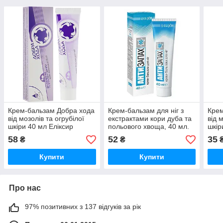
Крем-бальзам Добра хода
Крем-бальзам для ніг з
Крем
від мозолів та огрубілої
екстрактами кори дуба та
від 
шкіри 40 мл Еліксир
польового хвоща, 40 мл.
шкір
(оригінал)
Еліксир (оригінал)
(ори
58
52
35
₴
₴
Купити
Купити
Про нас
97% позитивних з 137 відгуків за рік