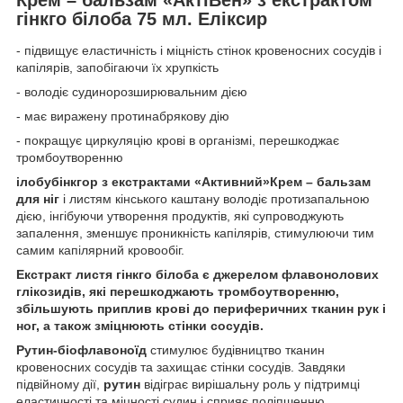
гінкго білоба 75 мл. Еліксир
- підвищує еластичність і міцність стінок кровеносних сосудів і
капілярів, запобігаючи їх хрупкість
- володіє судинорозширювальним дією
- має виражену протинабрякову дію
- покращує циркуляцію крові в організмі, перешкоджає
тромбоутворенню
ілобу
б
інкго
р
з екстрактами
«Активний»
Крем – бальзам
для ніг
і листям кінського каштану володіє протизапальною
дією, інгібуючи утворення продуктів, які супроводжують
запалення, зменшує проникність капілярів, стимулюючи тим
самим капілярний кровообіг.
Екстракт листя гінкго білоба є джерелом флавонолових
глікозидів, які перешкоджають тромбоутворенню,
збільшують приплив крові до периферичних тканин рук і
ног, а також зміцнюють стінки сосудів.
Рутин-біофлавоноїд
стимулює будівництво тканин
кровеносних сосудів та захищає стінки сосудів. Завдяки
підвійному дії,
рутин
відіграє вирішальну роль у підтримці
еластичності та міцності судин і сприяє поліпшенню