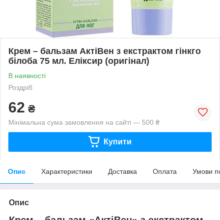
Крем – бальзам АктіВен з екстрактом гінкго
білоба 75 мл. Еліксир (оригінал)
В наявності
Роздріб
62
₴
Мінімальна сума замовлення на сайті — 500 ₴
Купити
Опис
Характеристики
Доставка
Оплата
Умови п
Опис
Крем – бальзам «АктіВен» з екстрактом