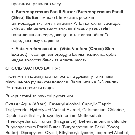
протягом тривалого часу.
Butyrospermum Parkii Butter (Butyrospermum Parkii
(Shea) Butter -
масло Ши містить рослинні
антиоксиданти, такі як вітаміни A, E і катехіни, захищає
клітини від негативного впливу вільних радикалів і
навколишнього середовища, а також запобігає їх
передчасному старінню
Vitis vinifera seed oil (Vitis Vinifera (Grape) Skin
Extract)
- есенція винограду з Емільянських пагорбів,
надає волоссю блиск та еластичность.
СПОСІБ ЗАСТОСУВАННЯ:
Після миття шампунем нанесіть на довжину та кінчики
підсушеного рушником волосся. Залишити на 3-5 хвилин.
Ретельно промити водою.
Використовуйте захисні рукавички.
Склад:
Aqua (Water), Cetearyl Alcohol, Caprylic/Capric
Triglyceride, Hydrolyzed Walnut Extract, Cetrimonium Chloride,
Dipalmitoylethyl Hydroxyethylmonium Methosulfate,
Phenoxyethanol, Parfum (Fragrance), Behentrimonium chloride,
Butyrospermum Parkii Butter (Butyrospermum Parkii (Shea)
Butter), Dipropylene Glycol, Ethylhexylglycerin, Isopropyl Alcohol,