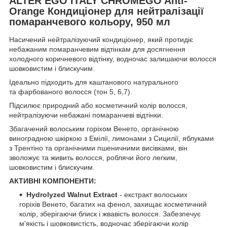
ALTER EGO ITALY CHROMEGO Anti-
Orange Кондиціонер для нейтралізації
помаранчевого кольору, 950 мл
Насичений нейтралізуючий кондиціонер, який протидіє
небажаним помаранчевим відтінкам для досягнення
холодного коричневого відтінку, водночас залишаючи волосся
шовковистим і блискучим.
Ідеально підходить для каштанового натурального
та фарбованого волосся (тон 5, 6,7).
Підсилює природний або косметичний колір волосся,
нейтралізуючи небажані помаранчеві відтінки.
Збагачений волоським горіхом Венето, органічною
виноградною шкіркою з Емілії, лимонами з Сицилії, яблуками
з Трентіно та органічними пшеничними висівками, він
зволожує та живить волосся, роблячи його легким,
шовковистим і блискучим.
АКТИВНІ КОМПОНЕНТИ:
Hydrolyzed Walnut Extract
- екстракт волоських
горіхів Венето, багатих на фенол, захищає косметичний
колір, зберігаючи блиск і жвавість волосся. Забезпечує
м'якість і шовковистість, водночас зберігаючи колір