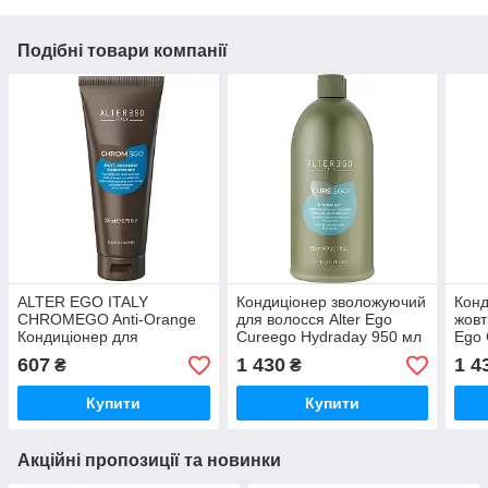
Подібні товари компанії
ALTER EGO ITALY
Кондиціонер зволожуючий
Конд
CHROMEGO Anti-Orange
для волосся Alter Ego
жовт
Кондиціонер для
Cureego Hydraday 950 мл
Ego 
нейтралізації
(Оригінал)
Main
607
1 430
1 4
₴
₴
помаранчевого кольору,
(Ори
200 мл (Оригінал)
Купити
Купити
Акційні пропозиції та новинки