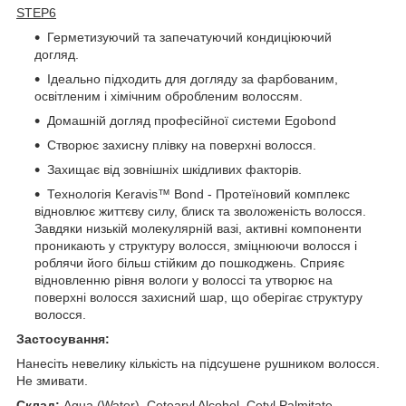
STEP6
Герметизуючий та запечатуючий кондиціюючий
догляд.
Ідеально підходить для догляду за фарбованим,
освітленим і хімічним обробленим волоссям.
Домашній догляд професійної системи Egobond
Створює захисну плівку на поверхні волосся.
Захищає від зовнішніх шкідливих факторів.
Технологія Keravis™ Bond - Протеїновий комплекс
відновлює життєву силу, блиск та зволоженість волосся.
Завдяки низькій молекулярній вазі, активні компоненти
проникають у структуру волосся, зміцнюючи волосся і
роблячи його більш стійким до пошкоджень. Сприяє
відновленню рівня вологи у волоссі та утворює на
поверхні волосся захисний шар, що оберігає структуру
волосся.
Застосування:
Нанесіть невелику кількість на підсушене рушником волосся.
Не змивати.
Склад:
Aqua (Water), Cetearyl Alcohol, Cetyl Palmitate,