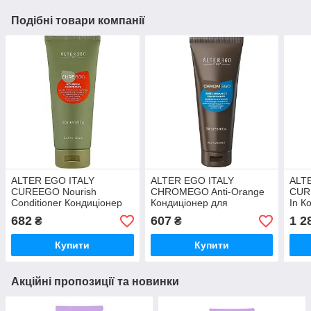
Подібні товари компанії
ALTER EGO ITALY
ALTER EGO ITALY
ALT
CUREEGO Nourish
CHROMEGO Anti-Orange
CUR
Conditioner Кондиціонер
Кондиціонер для
In К
для волосся насичений
нейтралізації
воло
682
607
1 2
₴
₴
живильний, 200 мл
помаранчевого кольору,
муль
200 мл (Оригінал)
незм
Купити
Купити
Акційні пропозиції та новинки