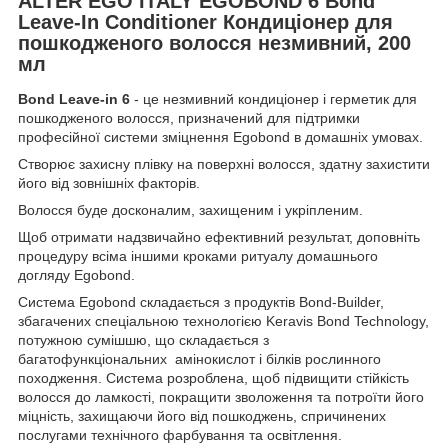
ALTER EGO ITALY EGOBOND 6 Bond
Leave-In Conditioner Кондиціонер для
пошкодженого волосся незмивний, 200
мл
Bond Leave-in 6
- це незмивний кондиціонер і герметик для
пошкодженого волосся, призначений для підтримки
професійної системи зміцнення Egobond в домашніх умовах.
Створює захисну плівку на поверхні волосся, здатну захистити
його від зовнішніх факторів.
Волосся буде досконалим, захищеним і укріпленим.
Щоб отримати надзвичайно ефективний результат, доповніть
процедуру всіма іншими кроками ритуалу домашнього
догляду Egobond.
Система Egobond складається з продуктів Bond-Builder,
збагачених спеціальною технологією Keravis Bond Technology,
потужною сумішшю, що складається з
багатофункціональних амінокислот і білків рослинного
походження. Система розроблена, щоб підвищити стійкість
волосся до ламкості, покращити зволоження та потроїти його
міцність, захищаючи його від пошкоджень, спричинених
послугами технічного фарбування та освітлення.