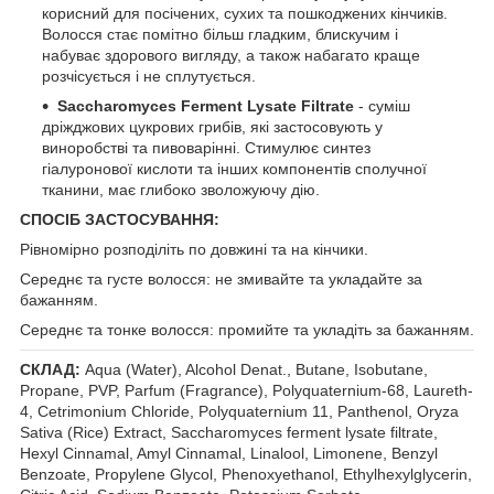
корисний для посічених, сухих та пошкоджених кінчиків.
Волосся стає помітно більш гладким, блискучим і
набуває здорового вигляду, а також набагато краще
розчісується і не сплутується.
Saccharomyces Ferment Lysate Filtrate
- суміш
дріжджових цукрових грибів, які застосовують у
виноробстві та пивоварінні. Стимулює синтез
гіалуронової кислоти та інших компонентів сполучної
тканини, має глибоко зволожуючу дію.
СПОСІБ ЗАСТОСУВАННЯ:
Рівномірно розподіліть по довжині та на кінчики.
Середнє та густе волосся: не змивайте та укладайте за
бажанням.
Середнє та тонке волосся: промийте та укладіть за бажанням.
СКЛАД:
Aqua (Water), Alcohol Denat., Butane, Isobutane,
Propane, PVP, Parfum (Fragrance), Polyquaternium-68, Laureth-
4, Cetrimonium Chloride, Polyquaternium 11, Panthenol, Oryza
Sativa (Rice) Extract, Saccharomyces ferment lysate filtrate,
Hexyl Cinnamal, Amyl Cinnamal, Linalool, Limonene, Benzyl
Benzoate, Propylene Glycol, Phenoxyethanol, Ethylhexylglycerin,