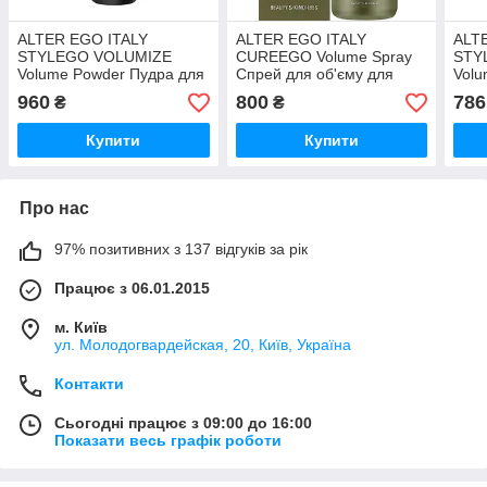
ALTER EGO ITALY
ALTER EGO ITALY
ALT
STYLEGO VOLUMIZE
CUREEGO Volume Spray
STY
Volume Powder Пудра для
Спрей для об'єму для
Volu
об'єму, 15 гр
тонкого волосся, 150 мл
об'є
960
800
786
₴
₴
(Оригінал)
250 
Купити
Купити
Про нас
97% позитивних з 137 відгуків за рік
Працює з 06.01.2015
м. Київ
ул. Молодогвардейская, 20, Київ, Україна
Контакти
Сьогодні працює з 09:00 до 16:00
Показати весь графік роботи