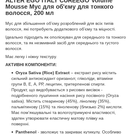
ALTER EGO ITALY CUREEGO Volume
Mousse Мус для об'єму для тонкого
волосся, 200 мл
Мус для збільшення об’єму розроблений для всіх типів
волосся, які потребують додаткового об’єму та міцності.
Ідеально підходить як ополіскувач для середнього та тонкого
волосся, та як незмивний засіб для середнього та густого
волосся.
Має легку і ніжну текстуру.
АКТИВНІ КОМПОНЕНТИ:
Oryza Sativa (Rice) Extract
– екстракт рису містить
сильний антиоксидант оризанол; гліколіди, вітаміни
групи В, Е, А, РР, лецитин, тритерпенові спирти.
Продукт, що видобувається з рисових висівок -
подрібненого лушпиння насіння рису посівного (Oryza
sativa). Містить стеаринову (45%), лінолеву (35%),
пальмітинову (15%) та ліноленову (близько 2%) кислоти.
Має пом'якшувальні та вологоутримуючі властивості,
здатен утворювати еластичну матову плівку на
поверхні.
Panthenol
- зволожує та закриває кутикулу. Особливо