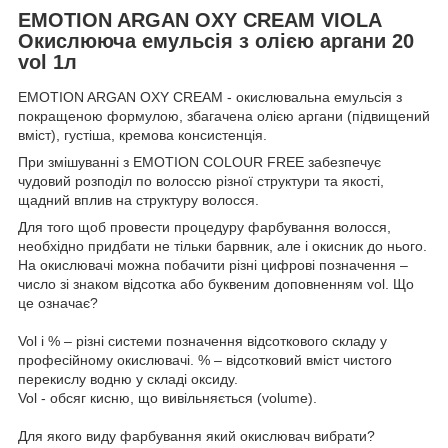
EMOTION ARGAN OXY CREAM VIOLA
Окислююча емульсія з олією аргани 20
vol 1л
EMOTION ARGAN OXY CREAM - окислювальна емульсія з
покращеною формулою, збагачена олією аргани (підвищений
вміст), густіша, кремова консистенція.
При змішуванні з EMOTION COLOUR FREE забезпечує
чудовий розподіл по волоссю різної структури та якості,
щадний вплив на структуру волосся.
Для того щоб провести процедуру фарбування волосся,
необхідно придбати не тільки барвник, але і окисник до нього.
На окислювачі можна побачити різні цифрові позначення –
число зі знаком відсотка або буквеним доповненням vol. Що
це означає?
⠀
Vol і % – різні системи позначення відсоткового складу у
професійному окислювачі. % – відсотковий вміст чистого
перекислу водню у складі оксиду.
Vol - обсяг кисню, що вивільняється (volume).
⠀
Для якого виду фарбування який окислювач вибрати?