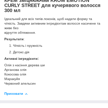
КРЕМ зміцнюючий KROM EMOTION
CURLY STREET для кучерявого волосся
300 мл
Ідеальний для всіх типів локонів, щоб надати форму та
чіткість. Завдяки активним інгредієнтам волосся насичене та
живе без
відчуття обтяження.
Результати
:
Чіткість і пружність
Детокс-дія
Активні інгредієнти:
Олія з насіння дерева ши
Арганова олія
Кокосова олія
Маракуйя
Червоний апельсин
Приховати