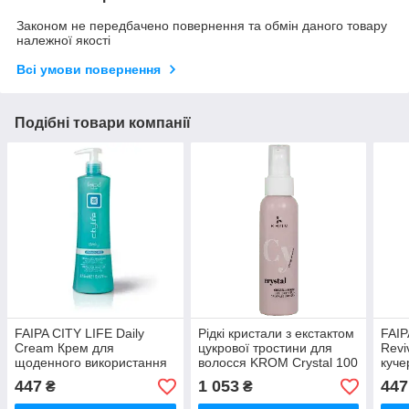
Законом не передбачено повернення та обмін даного товару
належної якості
Всі умови повернення
Подібні товари компанії
FAIPA CITY LIFE Daily
Рідкі кристали з екстактом
FAIP
Cream Крем для
цукрової тростини для
Revi
щоденного використання
волосся KROM Crystal 100
куче
для всіх типів волосся з
мл (Оригінал)
Мор
447
1 053
447
₴
₴
Аргном pH3.0, 375мл
pH6.
(Оригінал)