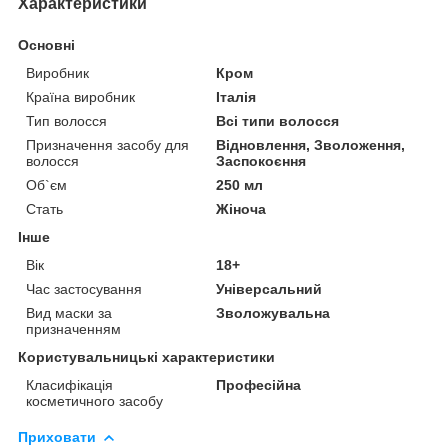
Характеристики
Основні
Виробник
Кром
Країна виробник
Італія
Тип волосся
Всі типи волосся
Призначення засобу для
Відновлення, Зволоження,
волосся
Заспокоєння
Об`єм
250 мл
Стать
Жіноча
Інше
Вік
18+
Час застосування
Універсальний
Вид маски за
Зволожувальна
призначенням
Користувальницькі характеристики
Класифікація
Професійна
косметичного засобу
Приховати