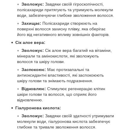
Зволожує:
Завдяки своїй гігроскопічності,
полісахариди притягують та утримують молекули
води, забезпечуючи глибоке зволоження волосся.
Захищає:
Полісахариди створюють на
поверхні волосся захисну плівку, яка оберігає
його від негативного впливу зовнішніх факторів.
Сік алое вера:
Зволожує:
Сік алое вера багатий на вітаміни,
мінерали та амінокислоти, які зволожують
волосся та шкіру голови.
Заспокоює:
Має протизапальні та
антиоксидантні властивості, які заспокоюють
шкіру голови та знімають подразнення.
Відновлює:
Стимулює регенерацію клітин
шкіри голови та волосся, що сприяє його
відновленню.
Гіалуронова кислота:
Зволожує:
Завдяки своїй здатності утримувати
молекули води, гіалуронова кислота забезпечує
глибоке та тривале зволоження волосся.