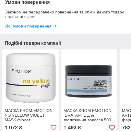
Умови повернення
Законом не передбачено повернення та обмін даного товару
належної якості
Всі умови повернення
Подібні товари компанії
МАСКА KROM EMOTION
МАСКА KROM EMOTION
МАС
NO YELLOW VIOLET
IDRATANTE для
AFT
MASK фіолет
зволоження волосся 500
фарб
нетралізуюча жовтизну
мл (Оригінал)
мл (
1 072
1 493
782
₴
₴
500 мл (Оригінал)