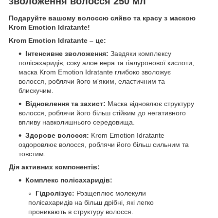
зволоження волосся 250 мл
Подаруйте вашому волоссю сяйво та красу з маскою
Krom Emotion Idratante!
Krom Emotion Idratante – це:
Інтенсивне зволоження:
Завдяки комплексу
полісахаридів, соку алое вера та гіалуронової кислоти,
маска Krom Emotion Idratante глибоко зволожує
волосся, роблячи його м'яким, еластичним та
блискучим.
Відновлення та захист:
Маска відновлює структуру
волосся, роблячи його більш стійким до негативного
впливу навколишнього середовища.
Здорове волосся:
Krom Emotion Idratante
оздоровлює волосся, роблячи його більш сильним та
товстим.
Дія активних компонентів:
Комплекс полісахаридів:
Гідролізує:
Розщеплює молекули
полісахаридів на більш дрібні, які легко
проникають в структуру волосся.