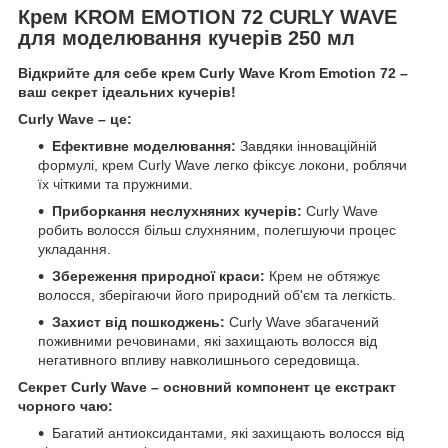
Крем KROM EMOTION 72 CURLY WAVE
для моделювання кучерів 250 мл
Відкрийте для себе крем Curly Wave Krom Emotion 72 –
ваш секрет ідеальних кучерів!
Curly Wave – це:
Ефективне моделювання:
Завдяки інноваційній
формулі, крем Curly Wave легко фіксує локони, роблячи
їх чіткими та пружними.
Приборкання неслухняних кучерів:
Curly Wave
робить волосся більш слухняним, полегшуючи процес
укладання.
Збереження природної краси:
Крем не обтяжує
волосся, зберігаючи його природний об'єм та легкість.
Захист від пошкоджень:
Curly Wave збагачений
поживними речовинами, які захищають волосся від
негативного впливу навколишнього середовища.
Секрет Curly Wave – основний компонент це екстракт
чорного чаю:
Багатий антиоксидантами, які захищають волосся від