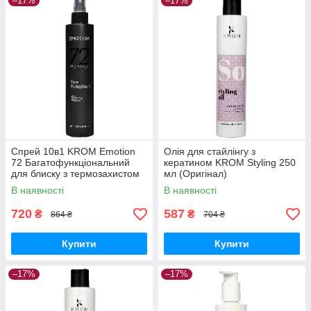
–17%
–17%
Спрей 10в1 KROM Emotion
Олія для стайлінгу з
72 Багатофункціональний
кератином KROM Styling 250
для блиску з термозахистом
мл (Оригінал)
250 мл (Оригінал)
В наявності
В наявності
720
587
₴
₴
864 ₴
704 ₴
Купити
Купити
–17%
–17%