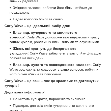
вільних радикалів.
Зміцнює волосся, роблячи його більш стійким до
пошкоджень.
Надає волоссю блиск та сяйво.
Curly Wave – це ідеальний вибір для:
Власниць кучерявого та хвилястого
волосся:
Curly Wave допоможе вам підкреслити красу
ваших кучерів, роблячи їх більш чіткими та слухняними.
Жінок, які прагнуть до бездоганного
укладання:
Curly Wave забезпечить вам стійку фіксацію
локонів на весь день.
Власниць сухого та пошкодженого волосся:
Curly
Wave зволожить та оздоровить ваше волосся, роблячи
його більш м'яким та блискучим.
Curly Wave – це ваш шлях до красивих та доглянутих
кучерів!
Додаткова інформація:
Не містить сульфатів, парабенів та силіконів.
Підходить для всіх типів кучерявого та хвилястого
волосся.