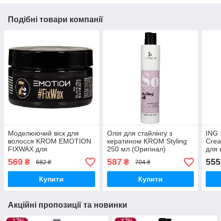
Подібні товари компанії
Моделюючий віск для
Олія для стайлінгу з
ING S
волосся KROM EMOTION
кератином KROM Styling
Crea
FIXWAX для
250 мл (Оригінал)
для 
довготривалої фіксації 100
150м
569
587
555
₴
₴
682 ₴
704 ₴
мл (Оригінал)
Купити
Купити
Акційні пропозиції та новинки