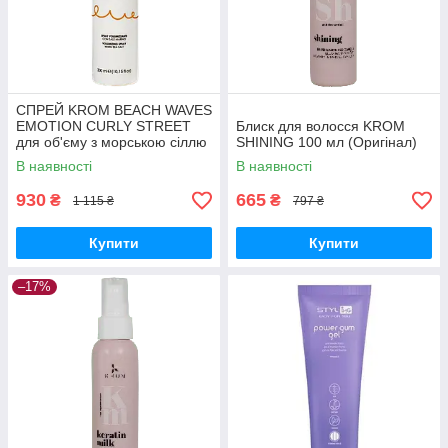
СПРЕЙ KROM BEACH WAVES
EMOTION CURLY STREET
Блиск для волосся KROM
для об'єму з морською сіллю
SHINING 100 мл (Оригінал)
300 мл (Оригінал)
В наявності
В наявності
930
665
₴
₴
1 115 ₴
797 ₴
Купити
Купити
–17%