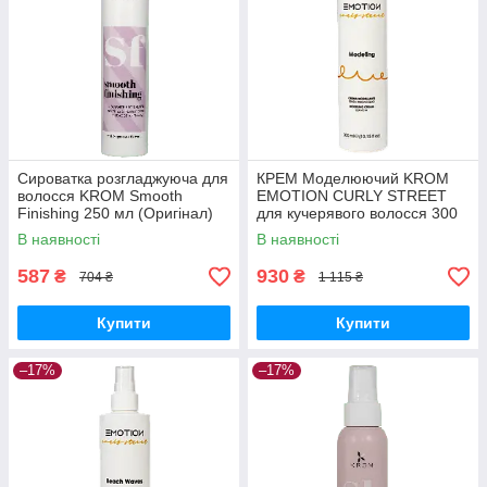
Сироватка розгладжуюча для
КРЕМ Моделюючий KROM
волосся KROM Smooth
EMOTION CURLY STREET
Finishing 250 мл (Оригінал)
для кучерявого волосся 300
мл (Оригінал)
В наявності
В наявності
587
930
₴
₴
704 ₴
1 115 ₴
Купити
Купити
–17%
–17%