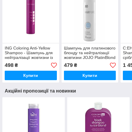
ING Coloring Anti-Yellow
Шампунь для платинового
C:EH
Shampoo - Шампунь для
блонду та нейтралізації
Sha
нейтралізації жовтизни із
жовтизни JOJO PlatinBlond
сріб
фруктовими кислотами
Shampoo 250 мл
нейт
498
479
1 4
₴
₴
250 мл (Оригінал)
(оригінал)
(Ори
Купити
Купити
Акційні пропозиції та новинки