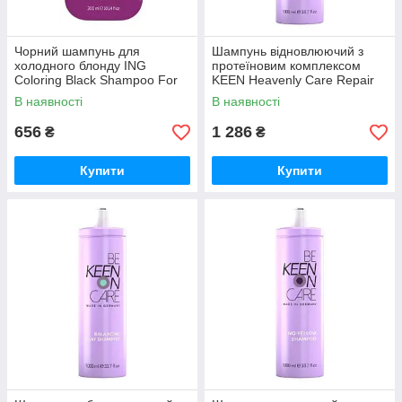
Чорний шампунь для
Шампунь відновлюючий з
холодного блонду ING
протеїновим комплексом
Coloring Black Shampoo For
KEEN Heavenly Care Repair
Ice Blond 300 мл
Shampoo 1000 мл
В наявності
В наявності
656
1 286
₴
₴
Купити
Купити