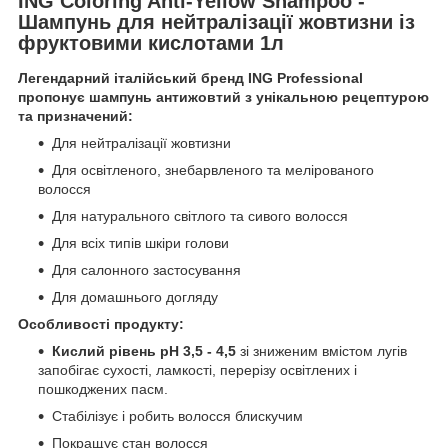
ING Coloring Anti-Yellow Shampoo -
Шампунь для нейтралізації жовтизни із
фруктовими кислотами 1л
Легендарний італійський бренд ING Professional
пропонує шампунь антижовтий з унікальною рецептурою
та призначений:
Для нейтралізації жовтизни
Для освітленого, знебарвленого та мелірованого
волосся
Для натурального світлого та сивого волосся
Для всіх типів шкіри голови
Для салонного застосування
Для домашнього догляду
Особливості продукту:
Кислий рівень pH 3,5 - 4,5
зі зниженим вмістом лугів
запобігає сухості, ламкості, перерізу освітлених і
пошкоджених пасм.
Стабілізує і робить волосся блискучим
Покращує стан волосся