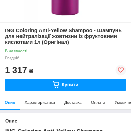
ING Coloring Anti-Yellow Shampoo - Шампунь
для нейтралізації жовтизни із фруктовими
кислотами 1л (Оригінал)
В наявності
Роздріб
1 317
₴
Купити
Опис
Характеристики
Доставка
Оплата
Умови п
Опис