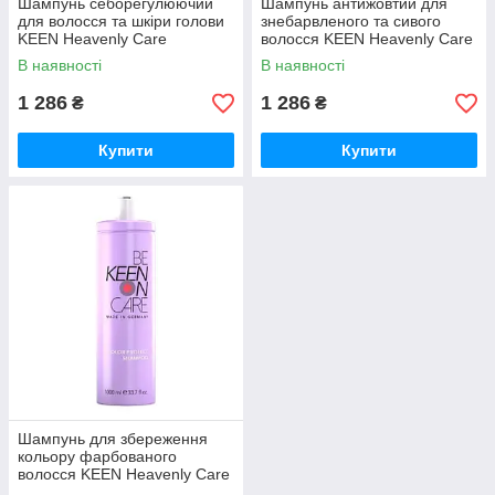
Шампунь себорегулюючий
Шампунь антижовтий для
для волосся та шкіри голови
знебарвленого та сивого
KEEN Heavenly Care
волосся KEEN Heavenly Care
Balancing Clay Shampoo 1000
No - Yellow Shampoo 1000 мл
В наявності
В наявності
мл
1 286
1 286
₴
₴
Купити
Купити
Шампунь для збереження
кольору фарбованого
волосся KEEN Heavenly Care
Color Protect Shampoo 1000