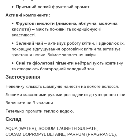
Приємний легкий фруктовий аромат
Активні компоненти:
Фруктові кислоти (лимонна, яблучна, молочна
кислоти)
– мають поживні та кондиціонуючі
властивості.
Зелений чай
– активізує роботу клітин, і відновлює їх,
покращує відлущування ороговілих клітин та активізує
зростання нових. Знімає запалення шкіри.
Сині та фіолетові пігменти
нейтралізують жовтизну
та створюють благородний холодний тон.
Застосування
Невелику кількість шампуню нанести на вологе волосся.
Легкими масажними рухами розподілити до утворення піни.
Залишити на 3 хвилини.
Ретельно промити теплою водою.
Склад
AQUA (WATER), SODIUM LAURETH SULFATE,
COCAMIDOPROPYL BETAINE, PARFUM (FRAGRANCE),