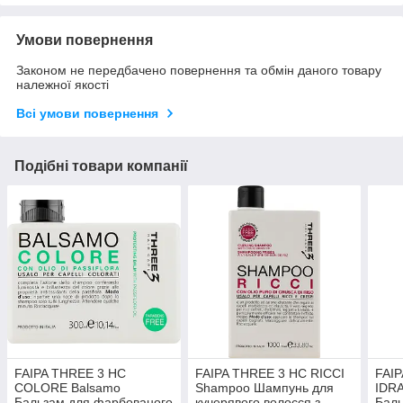
Умови повернення
Законом не передбачено повернення та обмін даного товару
належної якості
Всі умови повернення
Подібні товари компанії
FAIPA THREE 3 HC
FAIPA THREE 3 HC RICCI
FAI
COLORE Balsamo
Shampoo Шампунь для
IDR
Бальзам для фарбованого
кучерявого волосся з
Баль