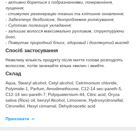
- активно бореться з подразненнями, почервоніння,
лущення;
- стимулює регенерацію тканин та клітинне оновлення;
- Забезпечує безболісне, безпроблемне розчісування;
- Суттєво полегшує укладання;
- залишає волосся максимально рухливим, структуруючи
його;
- Повертає природний блиск, здоровий і доглянутий вигляд.
Спосіб застосування
Невелику кількість продукту після миття голови розподіліть
волоссям, потім зачекайте кілька хвилин і змийте.
Склад
Aqua, Stearyl alcohol, Cetyl alcohol, Cetrimonium chloride,
Polyimide-1, Parfum, Amodimethicone, C12-14 sec-pareth-5,
C12-14 sec-pareth-7, Polyquaternium-44, Citric acid, Oryza
sativa (Rice) oil, benzyl Alcohol, Limonene, Hydroxycitronellal,
Citronellol, Hexyl cinnamal, Dehydroacetic acid
Приховати