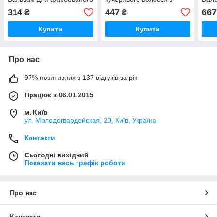
волосся захисний з
Олією рисових висівок
сухо
314
447
667
₴
₴
Пасифлорою pH2.9,
pH4.3, 1л (Оригінал)
Баоб
300мл (Оригінал)
(Ори
Купити
Купити
Про нас
97% позитивних з 137 відгуків за рік
Працює з 06.01.2015
м. Київ
ул. Молодогвардейская, 20, Київ, Україна
Контакти
Сьогодні вихідний
Показати весь графік роботи
Про нас
Контакти