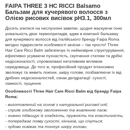
FAIPA THREE 3 HC RICCI Balsamo
Бальзам для кучерявого волосся з
Олією рисових висівок pH3.1, 300мл
Досить злитися на неслухняні завитки, щодня маскуючи їхню
унікальність дією термоприладів, адже в компанії бальзаму
для кучерявого волосся від італійського бренду Faipa Roma
вигідно підкреслити особливості зачіски – так просто! Three
Hair Care Ricci Balm забезпечує їх неймовірне структурування,
ефективно усуваючи пухнастість, скупчення статики та дрібні
недосконалості, спровоковані негативним впливом
середовища. До того ж, професійний продукт інтенсивно
зволожує та живить локони, шкіру голови, позбавляючи їх від
дрібних недосконалостей, ознак дегідратації: сухості,
ламкості, лущення.
Особливості Three Hair Care Ricci Balm від бренду Faipa
Roma:
- виготовлений на основі з натуральної рисової олії;
- сприяє глибокому зволоженню та живленню пасм;
- значно підвищує їх гладкість, пружність та еластичність;
- попереджає появу сухості, кінчиків, що січуться;
- чудово освіжає та тонізує шкіру голови;