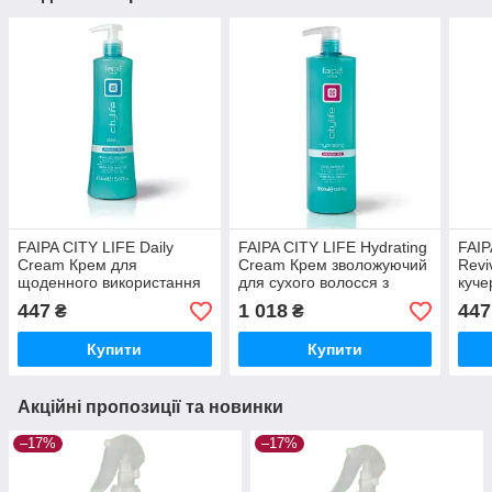
FAIPA CITY LIFE Daily
FAIPA CITY LIFE Hydrating
FAIP
Cream Крем для
Cream Крем зволожуючий
Revi
щоденного використання
для сухого волосся з
куче
для всіх типів волосся з
Арганом pH3.0, 1л
Мор
447
1 018
447
₴
₴
Аргном pH3.0, 375мл
(Оригінал)
pH6.
(Оригінал)
Купити
Купити
Акційні пропозиції та новинки
–17%
–17%