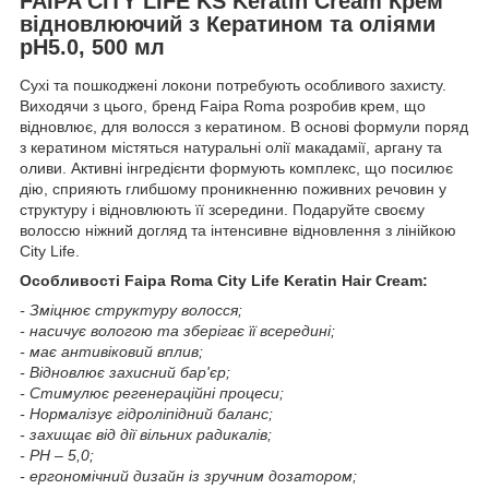
FAIPA CITY LIFE KS Keratin Cream Крем
відновлюючий з Кератином та оліями
pH5.0, 500 мл
Сухі та пошкоджені локони потребують особливого захисту.
Виходячи з цього, бренд Faipa Roma розробив крем, що
відновлює, для волосся з кератином. В основі формули поряд
з кератином містяться натуральні олії макадамії, аргану та
оливи. Активні інгредієнти формують комплекс, що посилює
дію, сприяють глибшому проникненню поживних речовин у
структуру і відновлюють її зсередини. Подаруйте своєму
волоссю ніжний догляд та інтенсивне відновлення з лінійкою
City Life.
Особливості Faipa Roma City Life Keratin Hair Cream:
- Зміцнює структуру волосся;
- насичує вологою та зберігає її всередині;
- має антивіковий вплив;
- Відновлює захисний бар'єр;
- Стимулює регенераційні процеси;
- Нормалізує гідроліпідний баланс;
- захищає від дії вільних радикалів;
- РН – 5,0;
- ергономічний дизайн із зручним дозатором;