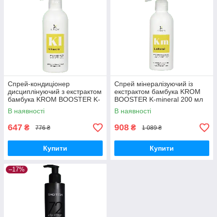
Спрей-кондиціонер
Спрей мінералізуючий із
дисциплінуючий з екстрактом
екстрактом бамбука KROM
бамбука KROM BOOSTER K-
BOOSTER K-mineral 200 мл
Leave In 200 мл
(Оригінал)
В наявності
В наявності
647
908
₴
₴
776 ₴
1 089 ₴
Купити
Купити
–17%