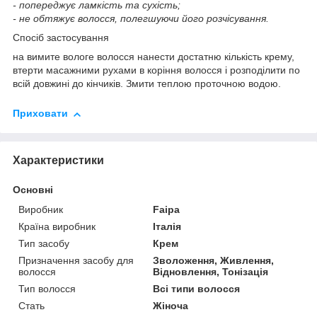
- попереджує ламкість та сухість;
- не обтяжує волосся, полегшуючи його розчісування.
Спосіб застосування
на вимите вологе волосся нанести достатню кількість крему,
втерти масажними рухами в коріння волосся і розподілити по
всій довжині до кінчиків. Змити теплою проточною водою.
Приховати
Характеристики
Основні
Виробник
Faipa
Країна виробник
Італія
Тип засобу
Крем
Призначення засобу для
Зволоження, Живлення,
волосся
Відновлення, Тонізація
Тип волосся
Всі типи волосся
Стать
Жіноча