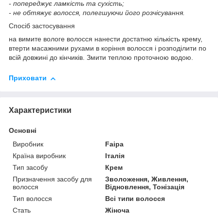
- попереджує ламкість та сухість;
- не обтяжує волосся, полегшуючи його розчісування.
Спосіб застосування
на вимите вологе волосся нанести достатню кількість крему,
втерти масажними рухами в коріння волосся і розподілити по
всій довжині до кінчиків. Змити теплою проточною водою.
Приховати
Характеристики
Основні
Виробник
Faipa
Країна виробник
Італія
Тип засобу
Крем
Призначення засобу для
Зволоження, Живлення,
волосся
Відновлення, Тонізація
Тип волосся
Всі типи волосся
Стать
Жіноча