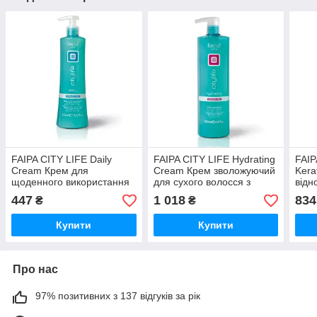
FAIPA CITY LIFE Daily
FAIPA CITY LIFE Hydrating
FAIP
Cream Крем для
Cream Крем зволожуючий
Kera
щоденного використання
для сухого волосся з
відн
для всіх типів волосся з
Арганом pH3.0, 1л
Кера
447
1 018
834
₴
₴
Аргном pH3.0, 375мл
(Оригінал)
pH5.
(Оригінал)
Купити
Купити
Про нас
97% позитивних з 137 відгуків за рік