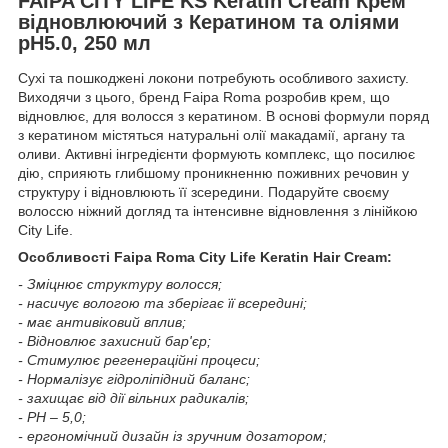
FAIPA CITY LIFE KS Keratin Cream Крем
відновлюючий з Кератином та оліями
pH5.0, 250 мл
Сухі та пошкоджені локони потребують особливого захисту.
Виходячи з цього, бренд Faipa Roma розробив крем, що
відновлює, для волосся з кератином. В основі формули поряд
з кератином містяться натуральні олії макадамії, аргану та
оливи. Активні інгредієнти формують комплекс, що посилює
дію, сприяють глибшому проникненню поживних речовин у
структуру і відновлюють її зсередини. Подаруйте своєму
волоссю ніжний догляд та інтенсивне відновлення з лінійкою
City Life.
Особливості Faipa Roma City Life Keratin Hair Cream:
- Зміцнює структуру волосся;
- насичує вологою та зберігає її всередині;
- має антивіковий вплив;
- Відновлює захисний бар'єр;
- Стимулює регенераційні процеси;
- Нормалізує гідроліпідний баланс;
- захищає від дії вільних радикалів;
- РН – 5,0;
- ергономічний дизайн із зручним дозатором;