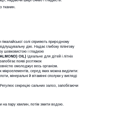
ції, надаючи шкірі сяйво і гладкість.
з тканин.
 гімалайської солі сприяють природному
ідлущувальну дію. Надає глибоку пілінгову
іру шовковистою і гладкою
ALMOND) OIL)
Ідеальне для дітей і літніх
запобігає появі розтяжок
овністю омолоджує весь організм.
 мікроелементів, серед яких можна виділити:
оти, мінеральні й вітамінні сполуки у вигляді
 Регулює секрецію сальних залоз, запобігаючи
и на пару хвилин, потім змити водою.