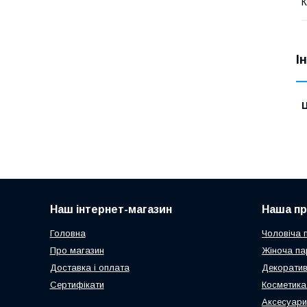
К
І
Ц
Наш інтернет-магазин
Наша пр
Головна
Чоловіча 
Про магазин
Жіноча па
Доставка і оплата
Декоратив
Сертифікати
Косметика
Аксесуари