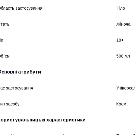
бласть застосування
Тіло
тать
Жіноча
ік
18+
б`єм
500 мл
Основні атрибути
ас застосування
Універса
ип засобу
Крем
Користувальницькі характеристики