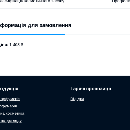
ласифікація косметичного засобу
Професі
нформація для замовлення
іна:
1 403 ₴
одукція
Гарячі пропозиції
парфумерія
Відгуки
рфумерія
на косметика
 по догляду