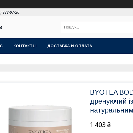
) 383-67-26
et
АС
КОНТАКТЫ
ДОСТАВКА И ОПЛАТА
BYOTEA BODY
дренуючий із
натуральними
1 403 ₴