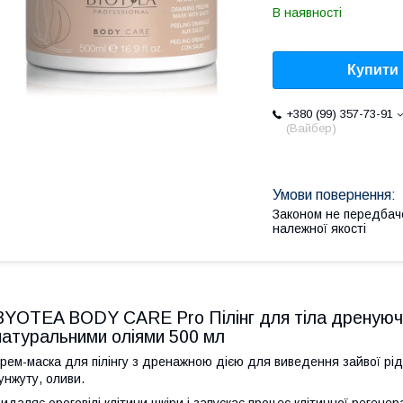
В наявності
Купити
+380 (99) 357-73-91
(Вайбер)
Законом не передбач
належної якості
BYOTEA BODY CARE Pro Пілінг для тіла дренуючий
натуральними оліями 500 мл
рем-маска для пілінгу з дренажною дією для виведення зайвої рід
унжуту, оливи.