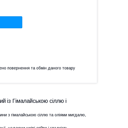
ено повернення та обмін даного товару
 із Гімалайською сіллю і
ини з гімалайською сіллю та оліями мигдалю,