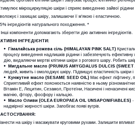
идаляє ороговілі клітини шкіри і запускає процес клітинної регенера
тимулює мікроциркуляцію шкіри і сприяє виведенню зайвої рідини 
воложує і захищає шкіру, залишаючи її м'якою і еластичною.
5% інгредієнтів натурального походження. *
 Інші компоненти допомагають зберегти дію активних інгредієнтів.
АКТИВНІ ІНГРЕДІЄНТИ:
Гімалайська рожева сіль (HIMALAYAN PINK SALT)
Кристали
процесу виведення надлишків рідини і забезпечують ефективну в
дію, видаляючи мертві клітини шкіри з рогового шару. Робить шк
Мигдальне масло (PRUNUS AMYGDALUS DULCIS (SWEET 
людей, живить і омолоджує шкіру. Підвищує еластичність шкіри і 
Кунжутне масло (SESAME SEED OIL)
Має ефект ліфтингу, п
Сприятливий ефект пояснюється наявністю в ньому різноманітних
Вітамін Е, Лецитин, Сезамол, Протеїни, Насичені і ненасичені кисл
магнію, фтору, фосфору і кальцію.
Масло Оливи (OLEA EUROPAEA OIL UNSAPONIFIABLES)
-
надмірної жирності шкіри. Запобігає появі вугрів.
ЗАСТОСУВАННЯ:
анести на шкіру і масажувати круговими рухами. Залишити впливат