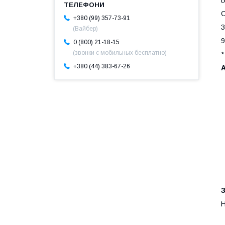
В
С
+380 (99) 357-73-91
З
(Вайбер)
9
0 (800) 21-18-15
(звонки с мобильных бесплатно)
*
+380 (44) 383-67-26
Н