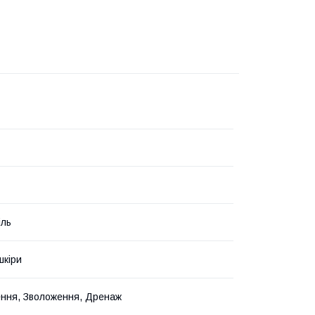
іль
шкіри
ння, Зволоження, Дренаж