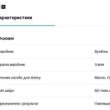
арактеристики
Основні
иробник
Byothea
раїна виробник
Італія
снова засоби для пілінгу
Масло, С
ип шкіри
Всі типи 
ризначення і результат
Пом'якше