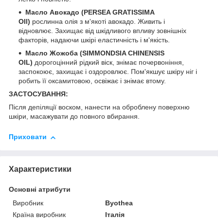
Масло Авокадо (PERSEA GRATISSIMA
OIl)
рослинна олія з м'якоті авокадо. Живить і
відновлює. Захищає від шкідливого впливу зовнішніх
факторів, надаючи шкірі еластичність і м'якість.
Масло Жожоба (SIMMONDSIA CHINENSIS
OIL)
дорогоцінний рідкий віск, знімає почервоніння,
заспокоює, захищає і оздоровлює. Пом'якшує шкіру ніг і
робить її оксамитовою, освіжає і знімає втому.
ЗАСТОСУВАННЯ:
Після депіляції воском, нанести на оброблену поверхню
шкіри, масажувати до повного вбирання.
Приховати
Характеристики
Основні атрибути
Виробник
Byothea
Країна виробник
Італія