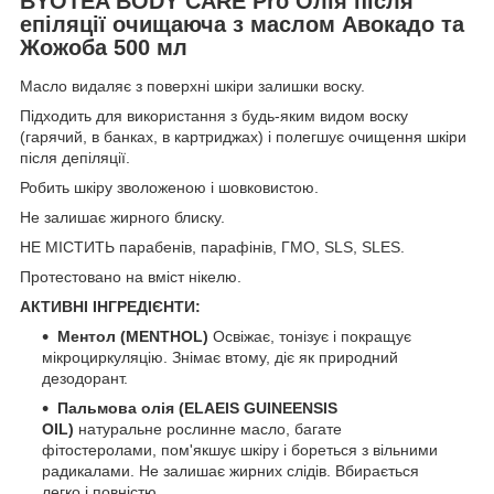
BYOTEA BODY CARE Pro Олія після
епіляції очищаюча з маслом Авокадо та
Жожоба 500 мл
Масло видаляє з поверхні шкіри залишки воску.
Підходить для використання з будь-яким видом воску
(гарячий, в банках, в картриджах) і полегшує очищення шкіри
після депіляції.
Робить шкіру зволоженою і шовковистою.
Не залишає жирного блиску.
НЕ МІСТИТЬ парабенів, парафінів, ГМО, SLS, SLES.
Протестовано на вміст нікелю.
АКТИВНІ ІНГРЕДІЄНТИ:
Ментол (MENTHOL)
Освіжає, тонізує і покращує
мікроциркуляцію. Знімає втому, діє як природний
дезодорант.
Пальмова олія (ELAEIS GUINEENSIS
OIL)
натуральне рослинне масло, багате
фітостеролами, пом'якшує шкіру і бореться з вільними
радикалами. Не залишає жирних слідів. Вбирається
легко і повністю.