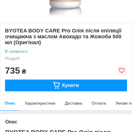
BYOTEA BODY CARE Pro Олія після епіляції
очищаюча з маслом Авокадо та Жожоба 500
мл (Оригінал)
В наявності
Роздріб
735
₴
Купити
Опис
Характеристики
Доставка
Оплата
Умови п
Опис