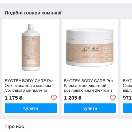
Подібні товари компанії
BYOTEA BODY CARE Pro
BYOTEA BODY CARE Pro
BYO
Олія масажна з маслом
Крем антицелюлітний з
Скра
Солодкого мигдаля та
розігріваючим ефектом з
відл
Соняшника 1л (Оригінал)
Кофеїном та Арнікою 500
шкар
1 175
1 205
971
₴
₴
мл (Оригінал)
Абри
500 
Купити
Купити
Про нас