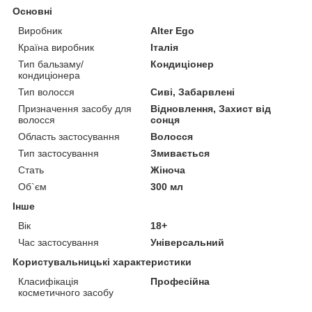
Основні
Виробник
Alter Ego
Країна виробник
Італія
Тип бальзаму/
Кондиціонер
кондиціонера
Тип волосся
Сиві, Забарвлені
Призначення засобу для
Відновлення, Захист від
волосся
сонця
Область застосування
Волосся
Тип застосування
Змивається
Стать
Жіноча
Об`єм
300 мл
Інше
Вік
18+
Час застосування
Універсальний
Користувальницькі характеристики
Класифікація
Професійна
косметичного засобу