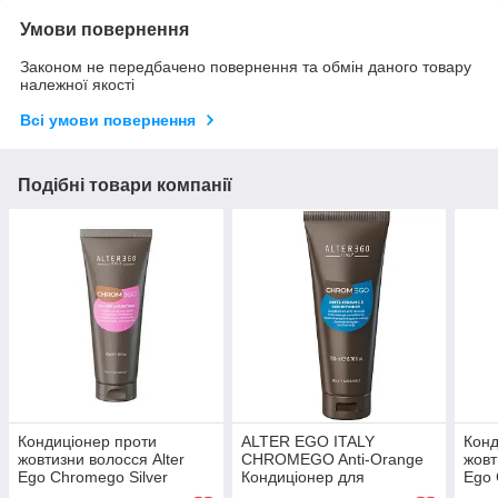
Умови повернення
Законом не передбачено повернення та обмін даного товару
належної якості
Всі умови повернення
Подібні товари компанії
Кондиціонер проти
ALTER EGO ITALY
Конд
жовтизни волосся Alter
CHROMEGO Anti-Orange
жовт
Ego Chromego Silver
Кондиціонер для
Ego 
Maintain 50 мл (Оригінал)
нейтралізації
Main