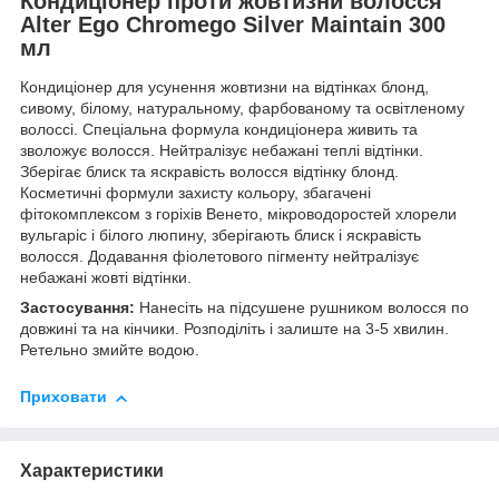
Кондиціонер проти жовтизни волосся
Alter Ego Chromego Silver Maintain 300
мл
Кондиціонер для усунення жовтизни на відтінках блонд,
сивому, білому, натуральному, фарбованому та освітленому
волоссі. Спеціальна формула кондиціонера живить та
зволожує волосся. Нейтралізує небажані теплі відтінки.
Зберігає блиск та яскравість волосся відтінку блонд.
Косметичні формули захисту кольору, збагачені
фітокомплексом з горіхів Венето, мікроводоростей хлорели
вульгаріс і білого люпину, зберігають блиск і яскравість
волосся. Додавання фіолетового пігменту нейтралізує
небажані жовті відтінки.
Застосування:
Нанесіть на підсушене рушником волосся по
довжині та на кінчики. Розподіліть і залиште на 3-5 хвилин.
Ретельно змийте водою.
Приховати
Характеристики