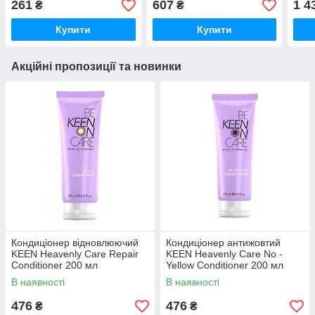
261
607
1 4
₴
₴
помаранчевого кольору,
(Ори
200 мл (Оригінал)
Купити
Купити
Акційні пропозиції та новинки
Кондиціонер відновлюючий
Кондиціонер антижовтий
KEEN Heavenly Care Repair
KEEN Heavenly Care No -
Conditioner 200 мл
Yellow Conditioner 200 мл
В наявності
В наявності
476
476
₴
₴