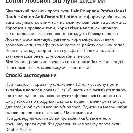
Lotion Лосьйон від лупи 10х10 мл
Бівалентний лосьйон проти лупи
Hair Company Professional
Double Action Anti-Dandruff Lotion
має формулу, збагачену
багатофункціональними активними речовинами та допомагає
боротися з проявом лупи, нормалізує надлишок шкірного
сала, надаючи шкірі здорового вигляду та блиску волосся.
Лосьйон різко зменшує лущення, нормалізує зростання
здорових клітин та ефективно регулює роботу сальних залоз.
Не має у складі алергенів та сульфатів. Піроктоноламін –
активний компонент для боротьби з лупою.
Бісаболол - речовина заспокійливої та антибактеріальної дії.
Провітамін B5 - має зволожуючі властивості.
Спосіб застосування
При «шоковій терапії» у флакончик 10 мл лосьйону проти
випадіння волосся додати 1 г (1/3 частини піпетки) комплексу
проти випадіння волосся, струсити флакончик і нанести на
шкіру голови по проділах, злегка втираючи кінчиками пальців
для того, щоб суміш краще вбиралася. Здійснити масаж шкіри
голови, що виводить токсини. Чи не змивати.
При догляді наносити 10 мл флакончика бівалентного
лосьйону проти лупи без додавання комплексу проти лупи
Double Action.