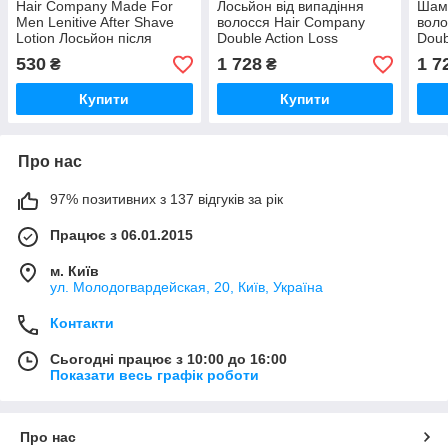
Hair Company Made For
Лосьйон від випадіння
Шамп
Men Lenitive After Shave
волосся Hair Company
воло
Lotion Лосьйон після
Double Action Loss
Doub
гоління 150 мл (Оригінал)
Revitalising Lotion 10х10
1000
530
1 728
1 7
₴
₴
мл (Оригінал)
Купити
Купити
Про нас
97% позитивних з 137 відгуків за рік
Працює з 06.01.2015
м. Київ
ул. Молодогвардейская, 20, Київ, Україна
Контакти
Сьогодні працює з 10:00 до 16:00
Показати весь графік роботи
Про нас