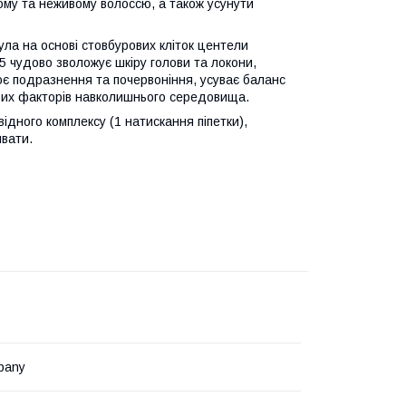
ому та неживому волоссю, а також усунути
ула на основі стовбурових кліток центели
 В5 чудово зволожує шкіру голови та локони,
ює подразнення та почервоніння, усуває баланс
ивих факторів навколишнього середовища.
дного комплексу (1 натискання піпетки),
ивати.
pany