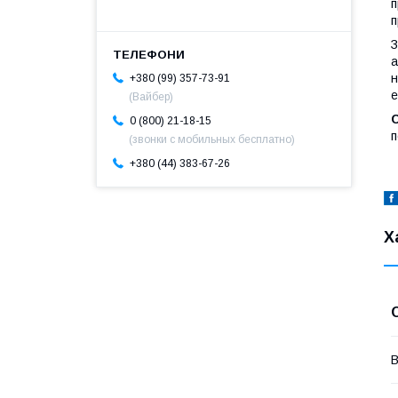
п
п
З
а
н
+380 (99) 357-73-91
е
(Вайбер)
С
0 (800) 21-18-15
п
(звонки с мобильных бесплатно)
+380 (44) 383-67-26
Х
В