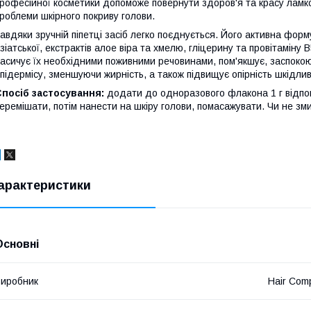
рофесійної косметики допоможе повернути здоров'я та красу ламк
роблеми шкірного покриву голови.
авдяки зручній піпетці засіб легко поєднується. Його активна форм
зіатської, екстрактів алое віра та хмелю, гліцерину та провітаміну
асичує їх необхідними поживними речовинами, пом'якшує, заспоко
підермісу, зменшуючи жирність, а також підвищує опірність шкідл
посіб застосування:
додати до одноразового флакона 1 г відпові
еремішати, потім нанести на шкіру голови, помасажувати. Чи не зм
арактеристики
Основні
иробник
Hair Com