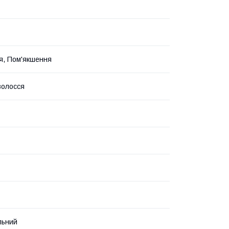
я, Пом'якшення
волосся
льний