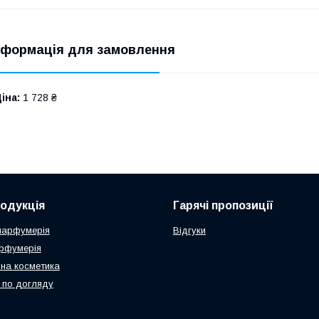
нформація для замовлення
іна:
1 728 ₴
одукція
Гарячі пропозиції
парфумерія
Відгуки
рфумерія
на косметика
 по догляду