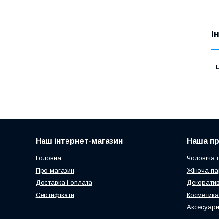
І
Ц
Наш інтернет-магазин
Наша пр
Головна
Чоловіча 
Про магазин
Жіноча па
Доставка і оплата
Декоратив
Сертифікати
Косметика
Аксесуари