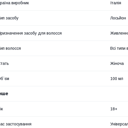
раїна виробник
Італія
ип засобу
Лосьйон
ризначення засобу для волосся
Живленн
ип волосся
Всі типи 
тать
Жіноча
б`єм
100 мл
Інше
ік
18+
ас застосування
Універса