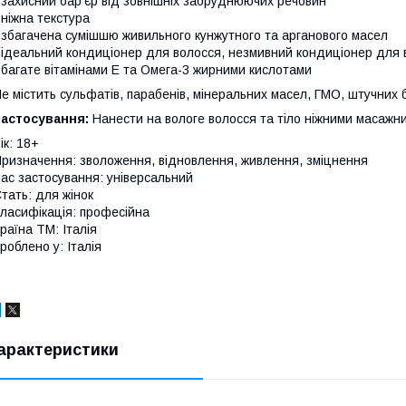
 захисний бар'єр від зовнішніх забруднюючих речовин
 ніжна текстура
 збагачена сумішшю живильного кунжутного та арганового масел
 ідеальний кондиціонер для волосся, незмивний кондиціонер для 
 багате вітамінами Е та Омега-3 жирними кислотами
е містить сульфатів, парабенів, мінеральних масел, ГМО, штучних б
Застосування:
Нанести на вологе волосся та тіло ніжними масажни
ік: 18+
ризначення: зволоження, відновлення, живлення, зміцнення
ас застосування: універсальний
тать: для жінок
ласифікація: професійна
раїна ТМ: Італія
роблено у: Італія
арактеристики