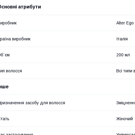
Основні атрибути
иробник
Alter Ego
раїна виробник
Італія
б`єм
200 мл
ип волосся
Всі типи 
Інше
ризначення засобу для волосся
Зміцненн
тать
Жіночий
ас застосування
Універса