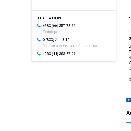
-
-
-
-
-
+380 (99) 357-73-91
Н
(Вайбер)
0 (800) 21-18-15
В
(звонки с мобильных бесплатно)
П
+380 (44) 383-67-26
Ч
С
К
К
З
Х