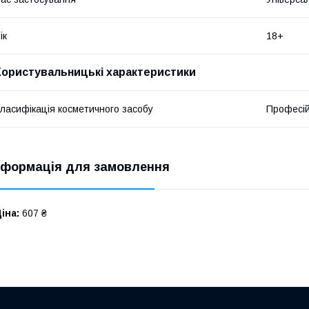
ік
18+
Користувальницькі характеристики
ласифікація косметичного засобу
Професі
нформація для замовлення
іна:
607 ₴