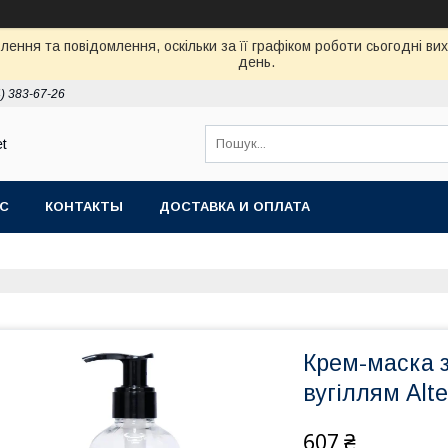
ення та повідомлення, оскільки за її графіком роботи сьогодні в
день.
) 383-67-26
et
АС
КОНТАКТЫ
ДОСТАВКА И ОПЛАТА
Крем-маска 
вугіллям Al
607 ₴