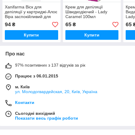
Xanifarma Віск для
Крем для депіляції
Крем
депіляції у картриджі-Алоє
Швидкодіючий - Lady
Вида
Віра заспокійливий для
Caramel 100мл
Lady
стійкого волосся, 100 мл
100
94
65
65
₴
₴
(оригінал)
Купити
Купити
Про нас
97% позитивних з 137 відгуків за рік
Працює з 06.01.2015
м. Київ
ул. Молодогвардейская, 20, Київ, Україна
Контакти
Сьогодні вихідний
Показати весь графік роботи