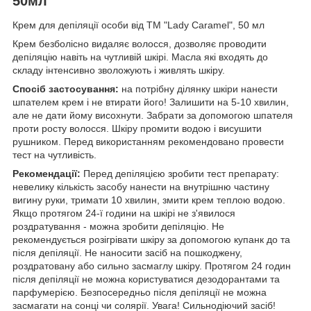
50мл
Крем для депіляції особи від ТМ "Lady Caramel", 50 мл
Крем безболісно видаляє волосся, дозволяє проводити
депіляцію навіть на чутливій шкірі. Масла які входять до
складу інтенсивно зволожують і живлять шкіру.
Спосіб застосування:
на потрібну ділянку шкіри нанести
шпателем крем і не втирати його! Залишити на 5-10 хвилин,
але не дати йому висохнути. Забрати за допомогою шпателя
проти росту волосся. Шкіру промити водою і висушити
рушником. Перед використанням рекомендовано провести
тест на чутливість.
Рекомендації:
Перед депіляцією зробити тест препарату:
невелику кількість засобу нанести на внутрішню частину
вигину руки, тримати 10 хвилин, змити крем теплою водою.
Якщо протягом 24-ї години на шкірі не з'явилося
роздратування - можна зробити депіляцію. Не
рекомендується розігрівати шкіру за допомогою купанк до та
після депіляції. Не наносити засіб на пошкоджену,
роздратовану або сильно засмаглу шкіру. Протягом 24 годин
після депіляції не можна користуватися дезодорантами та
парфумерією. Безпосередньо після депіляції не можна
засмагати на сонці чи солярії. Увага! Сильнодіючий засіб!