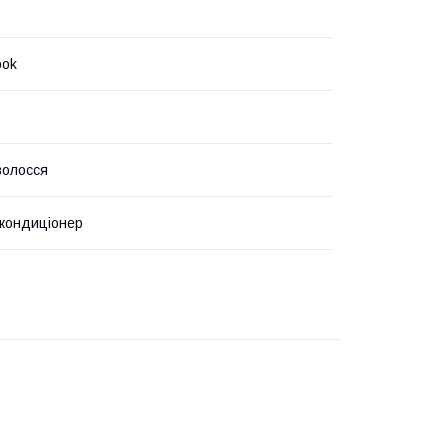
ook
волосся
кондиціонер