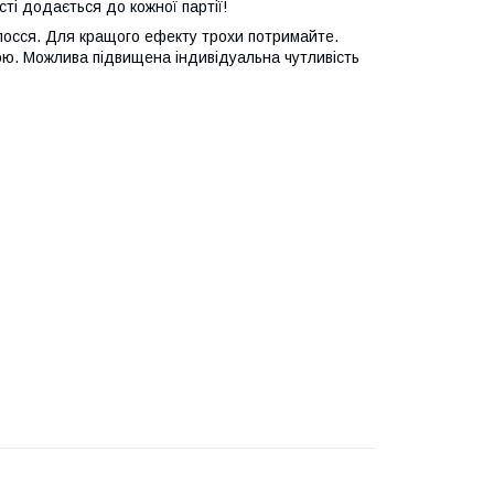
ті додається до кожної партії!
лосся. Для кращого ефекту трохи потримайте.
дою. Можлива підвищена індивідуальна чутливість