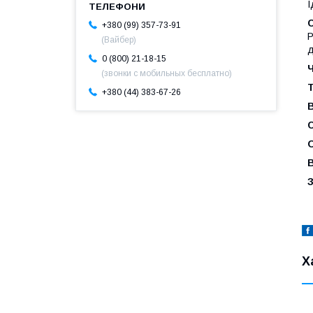
І
С
+380 (99) 357-73-91
Р
(Вайбер)
д
0 (800) 21-18-15
Ч
(звонки с мобильных бесплатно)
Т
+380 (44) 383-67-26
В
О
Х