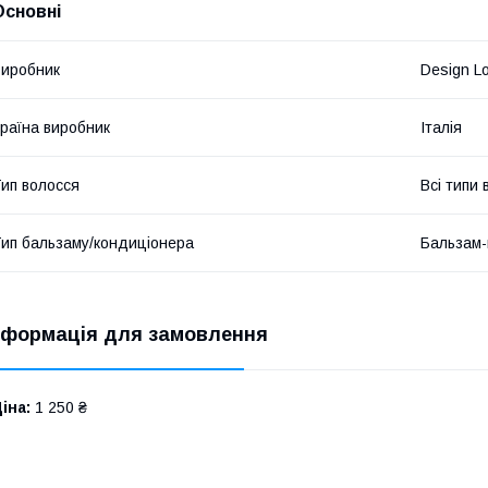
Основні
иробник
Design L
раїна виробник
Італія
ип волосся
Всі типи 
ип бальзаму/кондиціонера
Бальзам-
нформація для замовлення
іна:
1 250 ₴