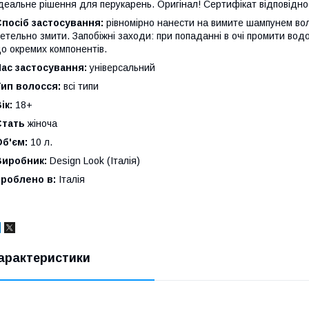
деальне рішення для перукарень. Оригінал! Сертифікат відповіднос
посіб застосування:
рівномірно нанести на вимите шампунем во
етельно змити. Запобіжні заходи: при попаданні в очі промити во
о окремих компонентів.
ас застосування:
універсальний
ип волосся:
всі типи
ік:
18+
Стать
жіноча
б'єм:
10 л.
Виробник:
Design Look (Італія)
Зроблено в:
Італія
арактеристики