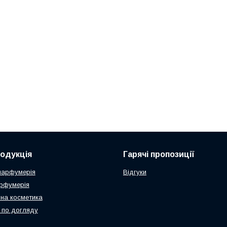
одукція
Гарячі пропозиції
парфумерія
Відгуки
рфумерія
на косметика
 по догляду