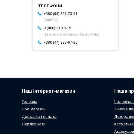
+380 (99) 357-73-91
(Вайбер)
0 (800) 21-18-15
(звонки с мобильных бесплатно)
+380 (44) 383-67-26
Наш інтернет-магазин
Наша пр
Головна
Чоловіча 
Про магазин
Жіноча па
Доставка і оплата
Декоратив
Сертифікати
Косметика
Аксесуари