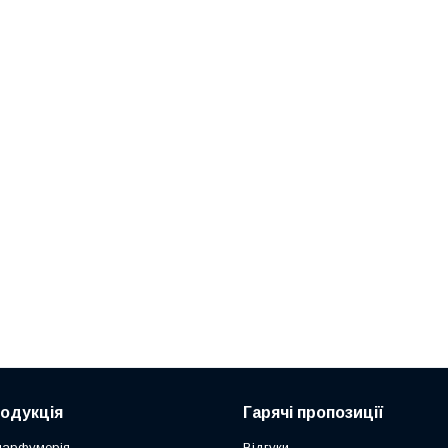
одукція
Гарячі пропозиції
парфумерія
Відгуки