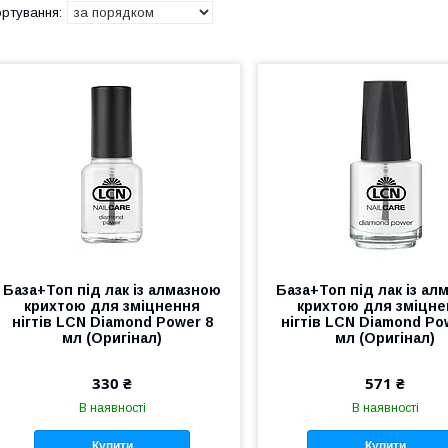
База+Топ під лак із алмазною
База+Топ під лак із ал
крихтою для зміцнення
крихтою для зміцн
нігтів LCN Diamond Power 8
нігтів LCN Diamond Po
мл (Оригінал)
мл (Оригінал)
330 ₴
571 ₴
В наявності
В наявності
Купити
Купити