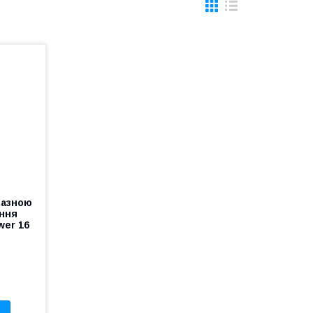
мазною
ення
wer 16