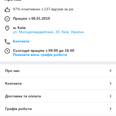
97% позитивних з 137 відгуків за рік
Працює з 06.01.2015
м. Київ
ул. Молодогвардейская, 20, Київ, Україна
Яку базу вибрати?
Контакти
База під макіяж магазин Arlet допоможе розібратися, в чому
відмінність між базами для обличчя, очей, губ.
Сьогодні працює з 09:00 до 16:00
Для особи
:
Показати весь графік роботи
Покликана підготувати обличчя до нанесення
тонального крему, створює рівну, гладку поверхню
шкіри, завдяки чому тональник ляже рівно, без грудок;
Про нас
При холодному тоні радимо використовувати основи
з рожево-перламутровим блиском, а якщо Ви
Контакти
володарка теплого тону шкіри — Ваш вибір повинен
лягти на золотисто-абрикосвые бази.
Доставка та оплата
Для очей:
Збільшує об'єм, довжину вій, забезпечує рівне
Графік роботи
покриття туші без грудочок. Якщо використовувати її