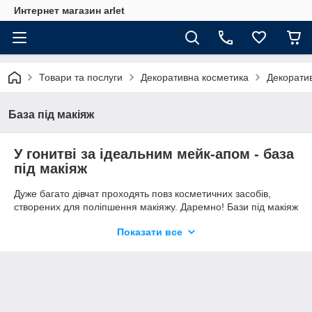
Интернет магазин arlet
Товари та послуги
Декоративна косметика
Декорати
База під макіяж
У гонитві за ідеальним мейк-апом - база
під макіяж
Дуже багато дівчат проходять повз косметичних засобів,
створених для поліпшення макіяжу. Даремно! Бази під макіяж
— це must-have кожного професійного стиліста, візажиста.
Показати все
Зараз вони набувають популярності.
Магазин косметики та
парфумерії
Arlet зібрав кращі товари, радячи купити базу під
макіяж прямо зараз.
Arlet — це висока якість продукції, низькі ціни на унікальну
брендовий декоративну косметику
, безліч задоволених
покупців, постійну наявність товарів в асортименті. Вибір баз