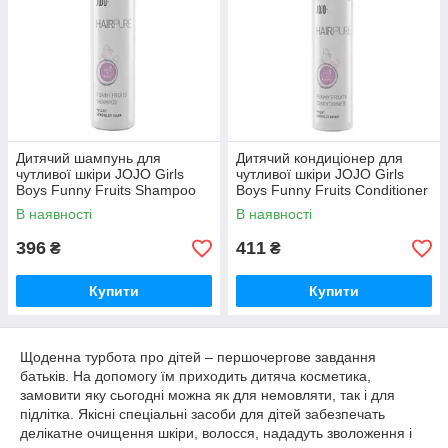
Дитячий шампунь для
Дитячий кондиціонер для
чутливої ​​шкіри JOJO Girls
чутливої ​​шкіри JOJO Girls
Boys Funny Fruits Shampoo
Boys Funny Fruits Conditioner
250 мл (оригінал)
200 мл (оригінал)
В наявності
В наявності
396
411
₴
₴
Купити
Купити
Щоденна турбота про дітей – першочергове завдання
батьків. На допомогу їм приходить дитяча косметика,
замовити яку сьогодні можна як для немовляти, так і для
підлітка. Якісні спеціальні засоби для дітей забезпечать
делікатне очищення шкіри, волосся, нададуть зволоження і