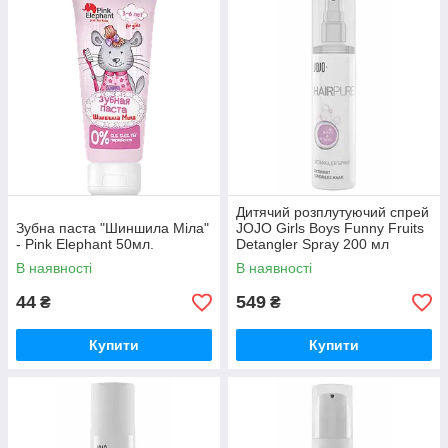
дитину першою косметикою по догляду.
Ми чекаємо Вашого замовлення на сайті. Його можна
зробити через кошик, додати в неї всю потрібну продукцію
або шляхом дзвінка нашого менеджера.
Дитячий розплутуючий спрей
Зубна паста "Шиншила Міла"
JOJO Girls Boys Funny Fruits
- Pink Elephant 50мл.
Detangler Spray 200 мл
(оригінал)
В наявності
В наявності
44
549
₴
₴
Купити
Купити