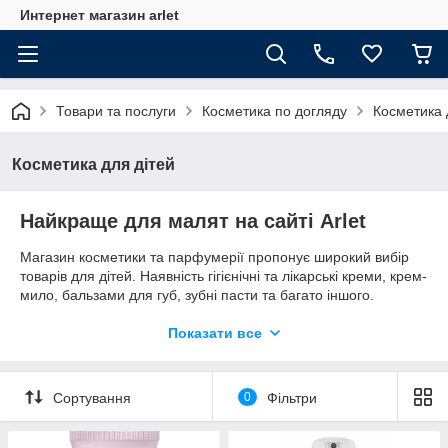
Интернет магазин arlet
Товари та послуги
Косметика по догляду
Косметика 
Косметика для дітей
Найкраще для малят на сайті Arlet
Магазин косметики та парфумерії пропонує широкий вибір
товарів для дітей. Наявність гігієнічні та лікарські креми, крем-
мило, бальзами для губ, зубні пасти та багато іншого.
Робіть замовлення
косметики по догляду
у нас. Arlet — це
Показати все
надійність! Ми пишаємося великою кількістю постійних
клієнтів, безліччю позитивних відгуків, низькими, доступними
цінами, широким асортиментом.
Сортування
0
Фільтри
Дитяча косметика відрізняється від дорослої. Чому? Вона
гіпоалергенна, її склад максимально натуральний, її яскрава
упаковка привертає малюків, безпечна. Побалуйте свою